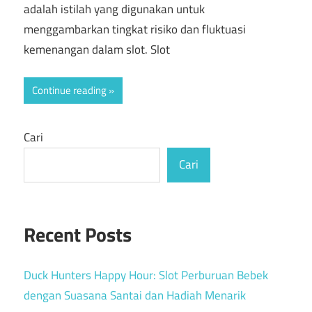
adalah istilah yang digunakan untuk
menggambarkan tingkat risiko dan fluktuasi
kemenangan dalam slot. Slot
Continue reading
Cari
Cari
Recent Posts
Duck Hunters Happy Hour: Slot Perburuan Bebek
dengan Suasana Santai dan Hadiah Menarik