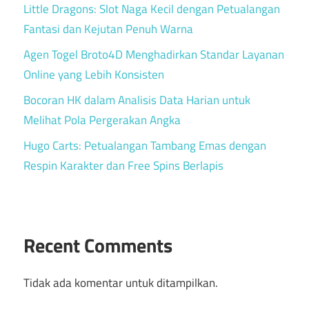
Little Dragons: Slot Naga Kecil dengan Petualangan
Fantasi dan Kejutan Penuh Warna
Agen Togel Broto4D Menghadirkan Standar Layanan
Online yang Lebih Konsisten
Bocoran HK dalam Analisis Data Harian untuk
Melihat Pola Pergerakan Angka
Hugo Carts: Petualangan Tambang Emas dengan
Respin Karakter dan Free Spins Berlapis
Recent Comments
Tidak ada komentar untuk ditampilkan.