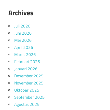
Archives
Juli 2026
Juni 2026
Mei 2026
April 2026
Maret 2026
Februari 2026
Januari 2026
Desember 2025
November 2025
Oktober 2025
September 2025
Agustus 2025